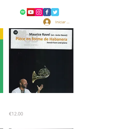
entos
Iniciar sesión
Pièce en forme de Habanera
Vista rápida
/ Ravel (score)
Precio
€12.00