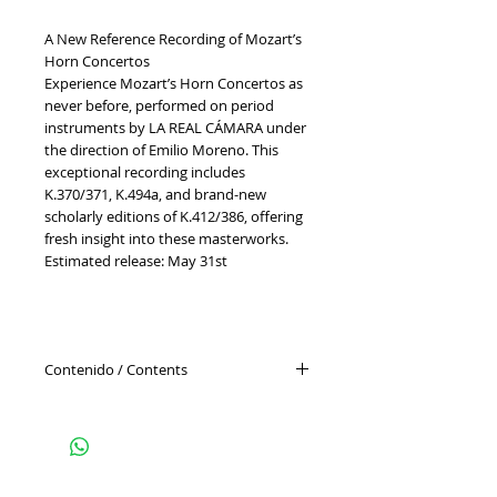
A New Reference Recording of Mozart’s
Horn Concertos
Experience Mozart’s Horn Concertos as
never before, performed on period
instruments by LA REAL CÁMARA under
the direction of Emilio Moreno. This
exceptional recording includes
K.370/371, K.494a, and brand-new
scholarly editions of K.412/386, offering
fresh insight into these masterworks.
Estimated release: May 31st
Contenido / Contents
WOLFGANG AMADEUS MOZART
THE HORN CONCERTOS
JAVIER BONET NATURAL HORN
EMILIO MORENO LEADER
LA REAL CÁMARA