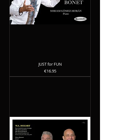
JUST for FUN
Precio
€16.95