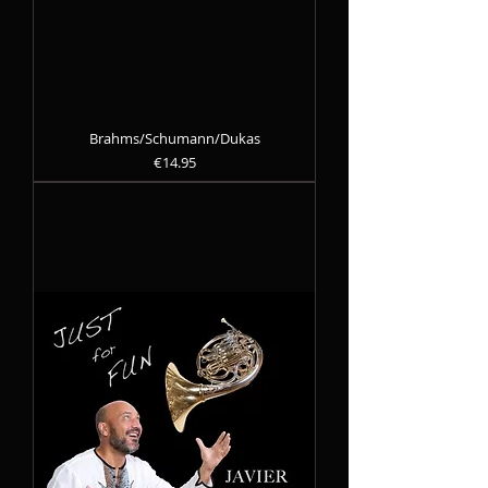
Brahms/Schumann/Dukas
Precio
€14.95