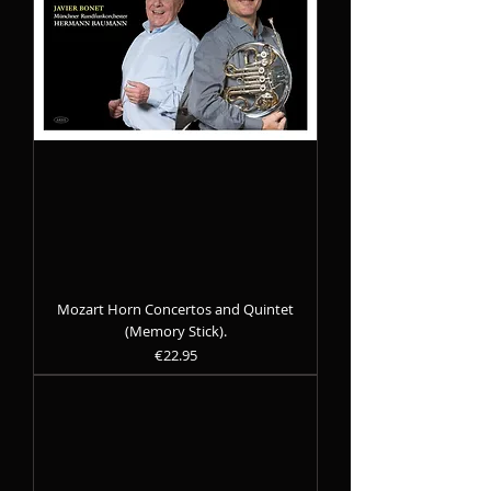
Mozart Horn Concertos and Quintet
(Memory Stick).
Precio
€22.95