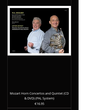
Mozart Horn Concertos and Quintet (CD
& DVD) (PAL System)
Precio
€16.95