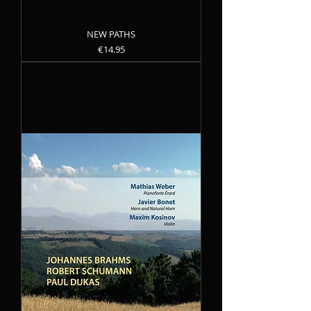
NEW PATHS
Precio
€14.95