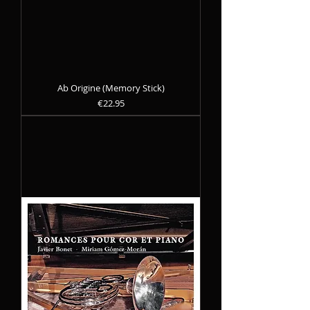
Ab Origine (Memory Stick)
Precio
€22.95