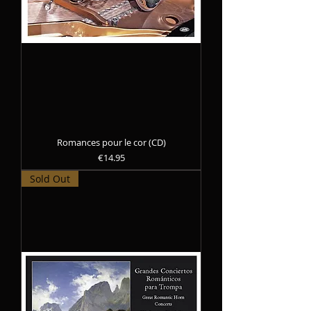
Romances pour le cor (CD)
Precio
€14.95
Sold Out