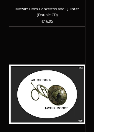
Mozart Horn Concertos and Quintet
(Double CD)
Precio
€16.95