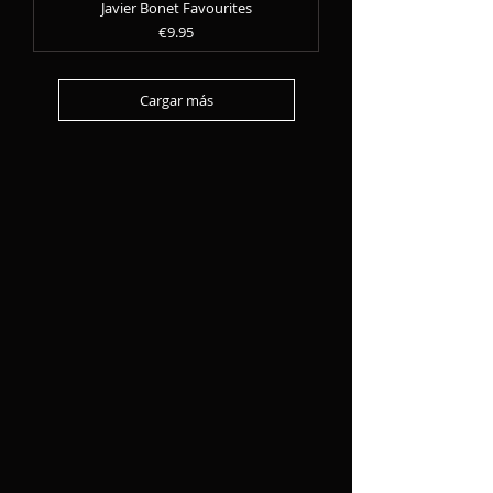
Javier Bonet Favourites
Precio
€9.95
Cargar más